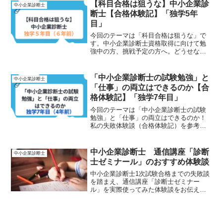
【科目合格は狙うな】中小企業診
中小企業診断士
断士【合格体験記】「独学5年
目」
今回のテーマは「科目合格は狙うな」で
す。中小企業診断士資格取得に向けて勉
強中の方、挑戦予定の方へ。どうせなら
確実に、そして効率よく合格したくあり
ませんか。実際の体験談をもとに合格の
お役立ち情報をお伝えします。
「中小企業診断士の試験勉強」と
中小企業診断士
「仕事」の両立はできるのか【合
格体験記】「独学7年目」
今回のテーマは「中小企業診断士の試験
勉強」と「仕事」の両立はできるのか！
私の失敗体験談（合格体験記）を参考に
して、皆さんには多年度受験生ではなく
ストレート又は数年で中小企業診断士試
験を突破してください。
中小企業診断士 通信講座「診断
中小企業診断士
士ゼミナール」のおすすめ体験談
中小企業診断士1次試験合格までの失敗談
を踏まえ、通信講座「診断士ゼミナー
ル」を実際使ってみた体験談をお伝えし
ます。診断士ゼミナールを受講して感じ
た良かった点、悪かった点もお伝えしま
す。