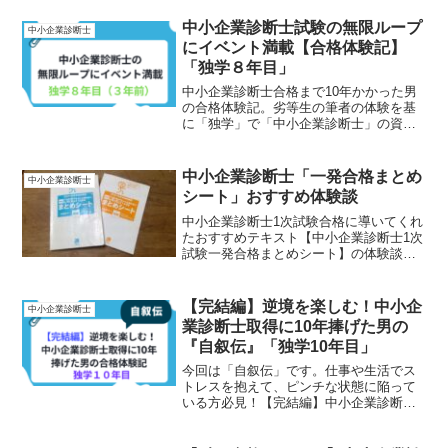
中小企業診断士試験の無限ループ
中小企業診断士
にイベント満載【合格体験記】
「独学８年目」
中小企業診断士合格まで10年かかった男
の合格体験記。劣等生の筆者の体験を基
に「独学」で「中小企業診断士」の資格
取得を目指している方に役立つ情報をお
伝えします。
中小企業診断士「一発合格まとめ
中小企業診断士
シート」おすすめ体験談
中小企業診断士1次試験合格に導いてくれ
たおすすめテキスト【中小企業診断士1次
試験一発合格まとめシート】の体験談を
お伝えします。一発合格まとめシートの
長所や使い方もお伝えします。
【完結編】逆境を楽しむ！中小企
中小企業診断士
業診断士取得に10年捧げた男の
『自叙伝』「独学10年目」
今回は「自叙伝」です。仕事や生活でス
トレスを抱えて、ピンチな状態に陥って
いる方必見！【完結編】中小企業診断士
に10年捧げた男の合格体験記10年目。