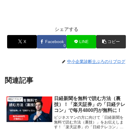
シェアする
X
Facebook
LINE
コピー
0
中小企業診断士ぶろのりブログ
関連記事
日経新聞を無料で読む方法（裏
雑記ブログ
技）！「楽天証券」の「日経テレ
コン」で毎月4800円が無料に！
ビジネスマンの方に向けて「日経新聞を
無料で読む方法（裏技）」をお伝えしま
す！「楽天証券」の「日経テレコン」で
毎月4800円が無料に！1年間で換算すると