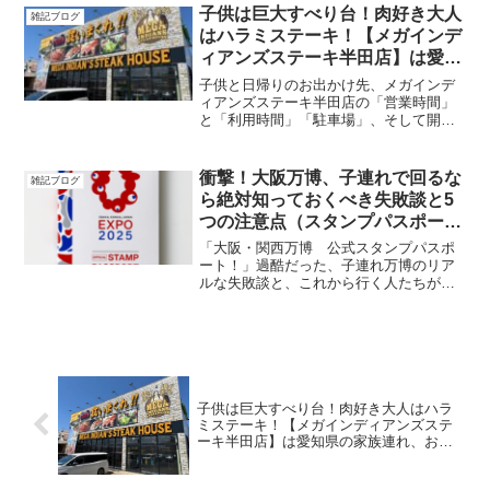
子供は巨大すべり台！肉好き大人
雑記ブログ
はハラミステーキ！【メガインデ
ィアンズステーキ半田店】は愛知
県の家族連れ、おすすめ遊び場！
子供と日帰りのお出かけ先、メガインデ
ィアンズステーキ半田店の「営業時間」
と「利用時間」「駐車場」、そして開店
前に並ぼう！半田店オリジナルの【辛い
スープ】が美味い。子供は巨大すべり
台！肉好き大人はハラミステーキ！【メ
衝撃！大阪万博、子連れで回るな
雑記ブログ
ガインディアンズステーキ半田店】は愛
ら絶対知っておくべき失敗談と5
知県の家族連れ、おすすめ遊び場！
つの注意点（スタンプパスポート
編）
「大阪・関西万博 公式スタンプパスポ
ート！」過酷だった、子連れ万博のリア
ルな失敗談と、これから行く人たちが同
じ思いをしないための注意点をまとめま
した。
子供は巨大すべり台！肉好き大人はハラ
ミステーキ！【メガインディアンズステ
ーキ半田店】は愛知県の家族連れ、おす
すめ遊び場！