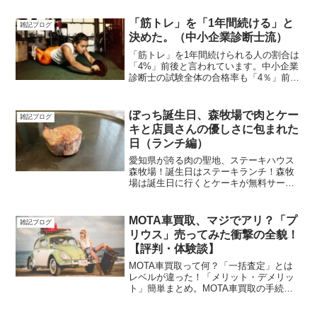
5万円以上も得するお話です。
「筋トレ」を「1年間続ける」と
雑記ブログ
決めた。（中小企業診断士流）
「筋トレ」を1年間続けられる人の割合は
「4%」前後と言われています。中小企業
診断士の試験全体の合格率も「4％」前
後。同じ難易度ならば中小企業診断士試
験で培った根性で「腹筋を割ること」を
目指して筋トレを1年間続けて見せます。
ぼっち誕生日、森牧場で肉とケー
雑記ブログ
キと店員さんの優しさに包まれた
日（ランチ編）
愛知県が誇る肉の聖地、ステーキハウス
森牧場！誕生日はステーキランチ！森牧
場は誕生日に行くとケーキが無料サービ
スだよ
MOTA車買取、マジでアリ？「プ
雑記ブログ
リウス」売ってみた衝撃の全貌！
【評判・体験談】
MOTA車買取って何？「一括査定」とは
レベルが違った！「メリット・デメリッ
ト」簡単まとめ。MOTA車買取の手続き
の「注意点３選」。高額査定連発！なぜ
MOTAだと高く売れるの？