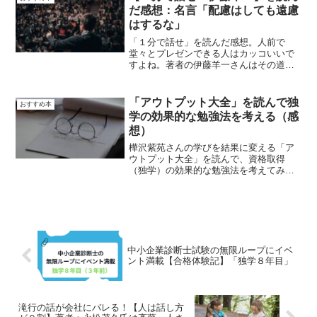
だ感想：名言「配慮はしても遠慮
はするな」
「１分で話せ」を読んだ感想。人前で
堂々とプレゼンできる人はカッコいいで
すよね。著者の伊藤羊一さんはその道の
プロです。私みたいにプレゼンのプロに
憧れている社会人に対して、そのスキル
を惜しみなく伝授するために書かれたの
「アウトプット大全」を読んで独
おすすめ本
が著書「１分で話せ」です。
学の効果的な勉強法を考える（感
想）
樺沢紫苑さんの学びを結果に変える「ア
ウトプット大全」を読んで、資格取得
（独学）の効果的な勉強法を考えてみた
いと思います。結論からお伝えすると
「おすすめ本」です。この「アウトプッ
ト大全」を読めば他のビジネス本１0冊読
むのと同じぐらい学べると感じました。
中小企業診断士試験の無限ループにイベ
ント満載【合格体験記】「独学８年目」
滝行の話が会社にバレる！【人は話し方