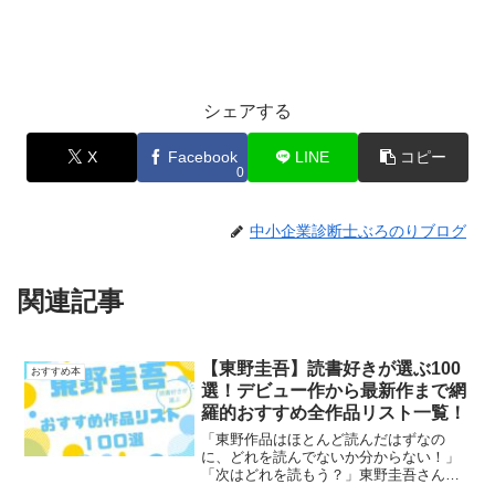
シェアする
X
Facebook
LINE
コピー
0
中小企業診断士ぶろのりブログ
関連記事
【東野圭吾】読書好きが選ぶ100
おすすめ本
選！デビュー作から最新作まで網
羅的おすすめ全作品リスト一覧！
「東野作品はほとんど読んだはずなの
に、どれを読んでないか分からない！」
「次はどれを読もう？」東野圭吾さんの
主な単行本を、デビュー作から最新作ま