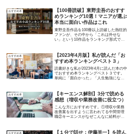
で発売日順にどどんと100作以上ご紹介！
【100冊読破】東野圭吾のおすす
おすすめ本
めランキング10選！マニアが選ぶ
本当に面白い作品はこれ
東野圭吾作品を100冊以上読破した熱狂的
ファンが、その中から「これは外せな
い」という10作品をランキング形式で厳
選しました。
【2023年4月版】私が読んだ「お
おすすめ本
すすめ本ランキングベスト３」
読書好きな私が2023年4月に読んだ本の中
でおすすめ本ランキングベスト３です。
単純に「面白かった」「人生勉強になっ
た」と思った本のランキング「ベスト
３」をジャンルを問わずご紹介します。
【キーエンス解剖】3分で読める
おすすめ本
感想（増収や業務改善に役立つ）
こんな方におすすめです。①増収や業務
改善案を出すように言われてる中間管理
職②キーエンスがなぜこんなに給料が高
いかを知りたい人③キーエンスの営業手
法、社風を知りたい人。
【１分で話せ：伊藤羊一】を読ん
おすすめ本