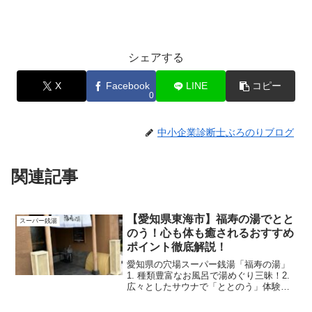
シェアする
X
Facebook
LINE
コピー
0
中小企業診断士ぶろのりブログ
関連記事
【愛知県東海市】福寿の湯でとと
スーパー銭湯
のう！心も体も癒されるおすすめ
ポイント徹底解説！
愛知県の穴場スーパー銭湯「福寿の湯」
1. 種類豊富なお風呂で湯めぐり三昧！2.
広々としたサウナで「ととのう」体験
を！3. まるで秘密基地！快適すぎる休憩
スペースが充実4. 新しくてキレイな施設