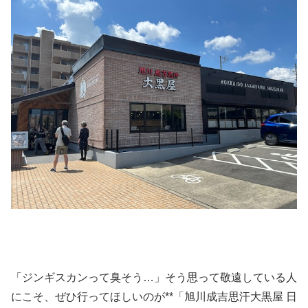
「ジンギスカンって臭そう…」そう思って敬遠している人
にこそ、ぜひ行ってほしいのが**「旭川成吉思汗大黒屋 日