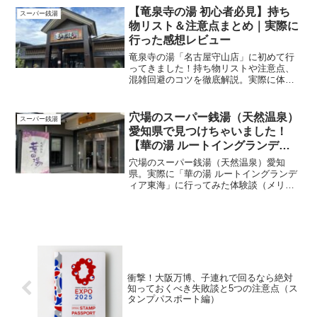
ます！
【竜泉寺の湯 初心者必見】持ち
スーパー銭湯
物リスト＆注意点まとめ｜実際に
行った感想レビュー
竜泉寺の湯「名古屋守山店」に初めて行
ってきました！持ち物リストや注意点、
混雑回避のコツを徹底解説。実際に体験
したレビュー（良かった点・残念だった
点）も紹介します。初心者必見のまとめ
記事です。
穴場のスーパー銭湯（天然温泉）
スーパー銭湯
愛知県で見つけちゃいました！
【華の湯 ルートイングランディ
ア東海】空いててサウナもあって
穴場のスーパー銭湯（天然温泉）愛知
最高～
県。実際に「華の湯 ルートイングランデ
ィア東海」に行ってみた体験談（メリッ
トデメリット・持ち物・注意点）をお伝
えします。
衝撃！大阪万博、子連れで回るなら絶対
知っておくべき失敗談と5つの注意点（ス
タンプパスポート編）