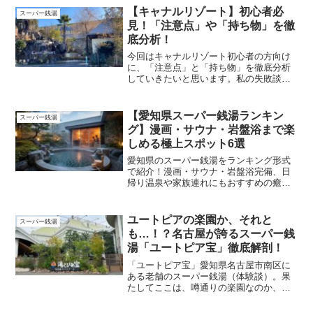
で、心ゆくまでリラックス！5. アクセス
【キャナルリゾート】初心者必
スーパー銭湯
良好＆リーズナブルな価格設定
見！「注意点」や「持ち物」を徹
底分析！
今回はキャナルリゾート初心者の方向け
に、「注意点」と「持ち物」を徹底分析
していきたいと思います。私の失敗談を
参考にして「楽しい」「自由」「快感」
の3拍子そろったキャナルリゾートを満喫
してください。
【愛知県スーパー銭湯ランキン
スーパー銭湯
グ】漫画・サウナ・岩盤浴まで楽
しめる極上スポット6選
愛知県のスーパー銭湯をランキング形式
で紹介！漫画・サウナ・岩盤浴完備、日
帰り温泉や家族連れにもおすすめの癒し
スポット情報満載。
ユートピアの楽園か、それと
スーパー銭湯
も…！？名古屋が誇るスーパー銭
湯「ユートピア宝」徹底解剖！
「ユートピア宝」愛知県名古屋市南区に
ある老舗のスーパー銭湯（体験談）。果
たしてここは、噂通りの楽園なのか、は
たまた幻なのか…？ 良い点も悪い点も包
み隠さず、面白おかしくお伝えしちゃい