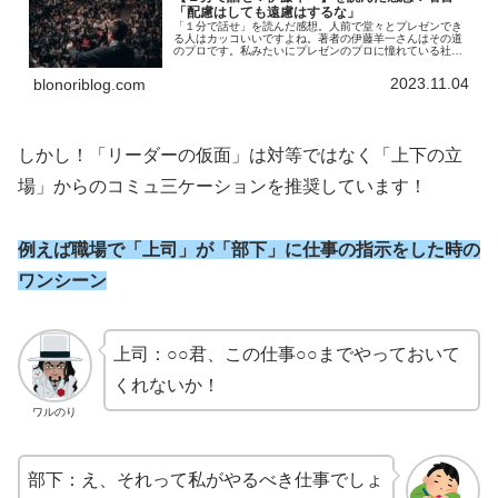
「配慮はしても遠慮はするな」
「１分で話せ」を読んだ感想。人前で堂々とプレゼンでき
る人はカッコいいですよね。著者の伊藤羊一さんはその道
のプロです。私みたいにプレゼンのプロに憧れている社会
人に対して、そのスキルを惜しみなく伝授するために書か
れたのが著書「１分で話せ」です。
2023.11.04
blonoriblog.com
しかし！「リーダーの仮面」は対等ではなく「上下の立
場」からのコミュ三ケーションを推奨しています！
例えば職場で「上司」が「部下」に仕事の指示をした時の
ワンシーン
上司：○○君、この仕事○○までやっておいて
くれないか！
ワルのり
部下：え、それって私がやるべき仕事でしょ