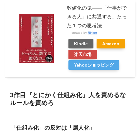
数値化の鬼――「仕事がで
きる人」に共通する、たっ
た１つの思考法
created by
Rinker
Kindle
Amazon
楽天市場
Yahooショッピング
3作目『とにかく仕組み化』人を責めるな
ルールを責めろ
「仕組み化」の反対は「属人化」