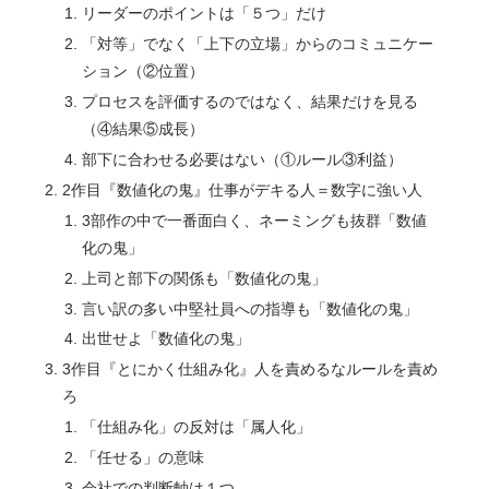
リーダーのポイントは「５つ」だけ
「対等」でなく「上下の立場」からのコミュニケー
ション（②位置）
プロセスを評価するのではなく、結果だけを見る
（④結果⑤成長）
部下に合わせる必要はない（①ルール③利益）
2作目『数値化の鬼』仕事がデキる人＝数字に強い人
3部作の中で一番面白く、ネーミングも抜群「数値
化の鬼」
上司と部下の関係も「数値化の鬼」
言い訳の多い中堅社員への指導も「数値化の鬼」
出世せよ「数値化の鬼」
3作目『とにかく仕組み化』人を責めるなルールを責め
ろ
「仕組み化」の反対は「属人化」
「任せる」の意味
会社での判断軸は１つ