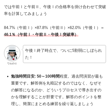
では午前Ⅰと午前Ⅱ、午後Ⅰの合格率を掛け合わせて突破
率を計算してみましょう
84.7%（午前Ⅰ）×87.8%（午前Ⅱ）×62.0%（午後Ⅰ）＝
46.1％（午前Ⅰ・午前Ⅱ・午後Ⅰ突破率）
午後Ⅰ終了時点で、ついに5割弱にしぼられ
た！
ワルのり
勉強時間目安:
50～100時間
程度。過去問演習が最も
重要です。解答例を丸暗記するのではなく、なぜそ
の解答になるのか、どういうプロセスで導き出すの
かを理解することが肝要です。解答のポイントを整
理し、簡潔にまとめる練習を繰り返しましょう