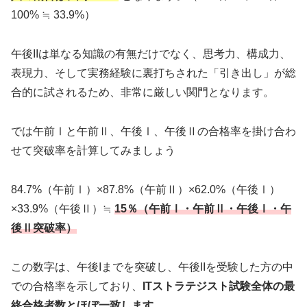
100% ≒ 33.9%）
午後IIは単なる知識の有無だけでなく、思考力、構成力、
表現力、そして実務経験に裏打ちされた「引き出し」が総
合的に試されるため、非常に厳しい関門となります。
では午前Ⅰと午前Ⅱ、午後Ⅰ、午後Ⅱの合格率を掛け合わ
せて突破率を計算してみましょう
84.7%（午前Ⅰ）×87.8%（午前Ⅱ）×62.0%（午後Ⅰ）
×33.9%（午後Ⅱ）≒
15％（午前Ⅰ・午前Ⅱ・午後Ⅰ・午
後Ⅱ突破率）
この数字は、午後Iまでを突破し、午後IIを受験した方の中
での合格率を示しており、
ITストラテジスト試験全体の最
終合格者数とほぼ一致します
。