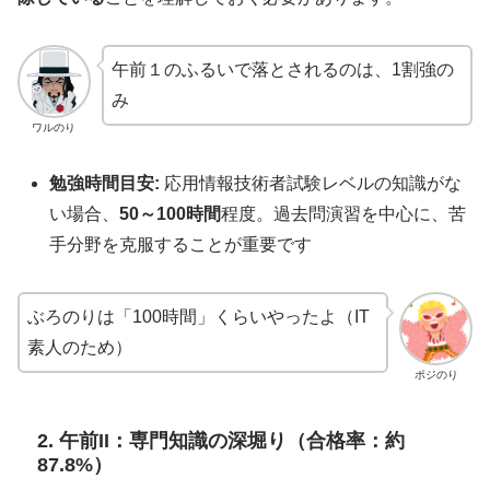
午前１のふるいで落とされるのは、1割強の
み
ワルのり
勉強時間目安:
応用情報技術者試験レベルの知識がな
い場合、
50～100時間
程度。過去問演習を中心に、苦
手分野を克服することが重要です
ぶろのりは「100時間」くらいやったよ（IT
素人のため）
ポジのり
2. 午前II：専門知識の深堀り（合格率：約
87.8%）