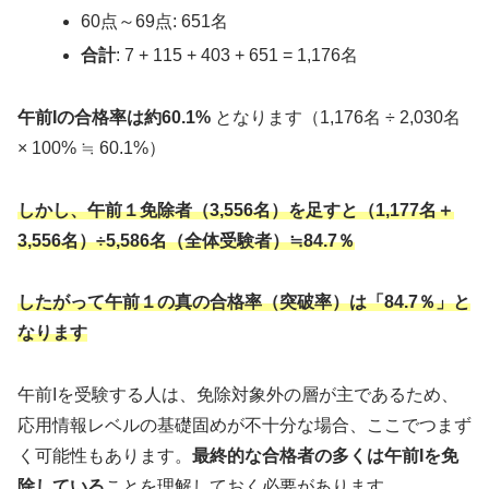
60点～69点: 651名
合計
: 7 + 115 + 403 + 651 = 1,176名
午前Iの合格率は約60.1%
となります（1,176名 ÷ 2,030名
× 100% ≒ 60.1%）
しかし、午前１免除者（3,556名）を足すと（1,177名＋
3,556名）÷5,586名（全体受験者）≒84.7％
したがって
午前１の真の合格率（突破率）は「84.7％」と
なります
午前Iを受験する人は、免除対象外の層が主であるため、
応用情報レベルの基礎固めが不十分な場合、ここでつまず
く可能性もあります。
最終的な合格者の多くは午前Iを免
除している
ことを理解しておく必要があります。