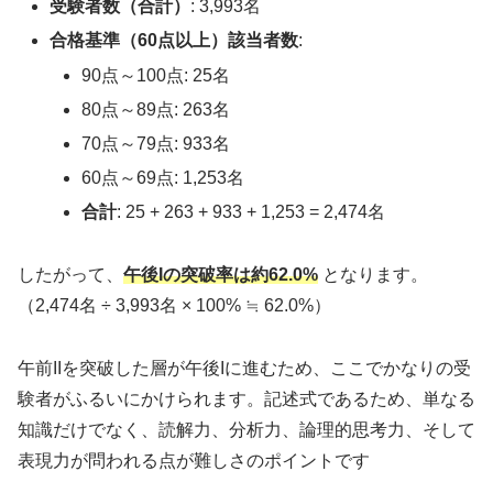
受験者数（合計）
: 3,993名
合格基準（60点以上）該当者数
:
90点～100点: 25名
80点～89点: 263名
70点～79点: 933名
60点～69点: 1,253名
合計
: 25 + 263 + 933 + 1,253 = 2,474名
したがって、
午後Iの突破率は約62.0%
となります。
（2,474名 ÷ 3,993名 × 100% ≒ 62.0%）
午前IIを突破した層が午後Iに進むため、ここでかなりの受
験者がふるいにかけられます。記述式であるため、単なる
知識だけでなく、読解力、分析力、論理的思考力、そして
表現力が問われる点が難しさのポイントです