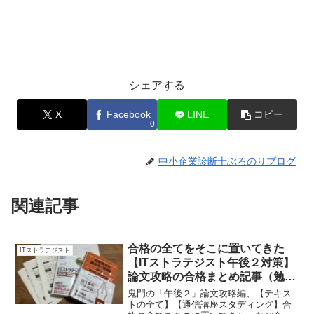
シェアする
X
Facebook
LINE
コピー
0
中小企業診断士ぶろのりブログ
関連記事
合格の全てをそこに置いてきた
ITストラテジスト
【ITストラテジスト午後２対策】
論文攻略の合格まとめ記事（勉強
方法・体験記）
鬼門の「午後２」論文攻略編、【テキス
トの全て】【通信講座スタディング】合