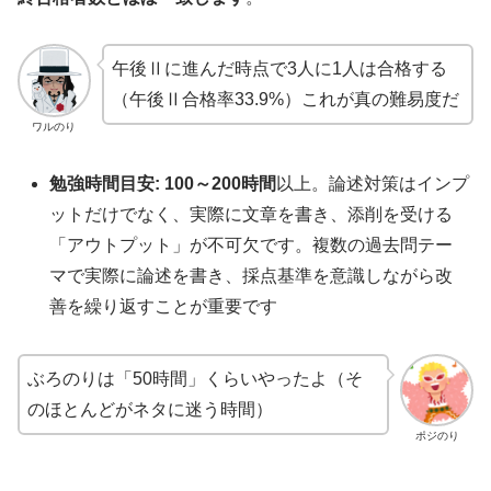
午後Ⅱに進んだ時点で3人に1人は合格する
（午後Ⅱ合格率33.9%）これが真の難易度だ
ワルのり
勉強時間目安:
100～200時間
以上。論述対策はインプ
ットだけでなく、実際に文章を書き、添削を受ける
「アウトプット」が不可欠です。複数の過去問テー
マで実際に論述を書き、採点基準を意識しながら改
善を繰り返すことが重要です
ぶろのりは「50時間」くらいやったよ（そ
のほとんどがネタに迷う時間）
ポジのり