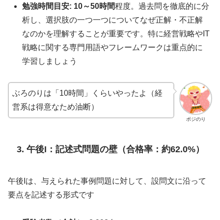
勉強時間目安:
10～50時間
程度。過去問を徹底的に分
析し、選択肢の一つ一つについてなぜ正解・不正解
なのかを理解することが重要です。特に経営戦略やIT
戦略に関する専門用語やフレームワークは重点的に
学習しましょう
ぶろのりは「10時間」くらいやったよ（経
営系は得意なため油断）
ポジのり
3. 午後I：記述式問題の壁（合格率：約62.0%）
午後Iは、与えられた事例問題に対して、設問文に沿って
要点を記述する形式です