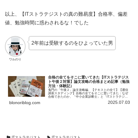
以上、【ITストラテジストの真の難易度】合格率、偏差
値、勉強時間に惑わされるな！でした
2年前は受験するのをひよっていた男
ワルのり
合格の全てをそこに置いてきた【ITストラテジス
ト午後２対策】論文攻略の合格まとめ記事（勉強
方法・体験記）
鬼門の「午後２」論文攻略編、【テキストの全て】【通信
講座スタディング】合格の全てをそこに置いてきた：なぜ
合格できたのか、「中小企業診断士」と「ITストラテジス
ト」は本当に親和性が高い！
2025.07.03
blonoriblog.com
ITストラテジスト
ITストラテジスト