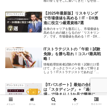
格の全てをそこに置いてきた：なぜ合格
できたのか、「中小企業診断士」と「IT
ストラテジスト」は本当に親和性が高
い！
【2025年最新版】リスキリング
ITストラテジスト
で市場価値を高める！IT・DX推
進に役立つ厳選資格7選
自身のキャリアを盤石にし、市場価値を
高めるための鍵となるのが「リスキリン
グ」です。市場価値を高める！IT・DXお
すすめ資格7選。まとめ：リスキリングで
未来のキャリアを切り拓く。
ITストラテジストの「午前Ⅰ試験
ITストラテジスト
免除」を勝ち取れ！コスパ最高戦
略！
情報処理技術者試験の午前Ⅰ試験だけ受
けて、さっさとラーメンを食って帰りま
しょう！ITストラテジストであれば「ス
タディング」一択。①通信講座のスタデ
ィングでさらっとインプット勉強法②過
去問道場で過去問解きまくりアウトプッ
【ITパスポート】最短の合格方法
ITストラテジスト
ト勉強法。
は「スタディング」＋「過去問道
場」で決まり！1か月で簡単に合
格可能な勉強方法。（合格体験
ITパスポートを1か月で簡単に合格可能な
記）
勉強方法をご紹介します。（合格体験
メニュー
ホーム
検索
トップ
サイドバー