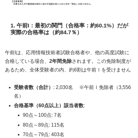
1. 午前I：最初の関門（合格率：約60.1%）だが
実際の合格率は（約84.7％）
午前Iは、応用情報技術者試験合格者や、他の高度試験に
合格している場合、
2年間免除
されます。この免除制度が
あるため、全体受験者の内、約6割は午前Ⅰを受けません
受験者数（合計）
: 2,030名 ※午前Ⅰ免除者（3,556
名）
合格基準（60点以上）該当者数
:
90点～100点: 7名
80点～89点: 115名
70点～79点: 403名