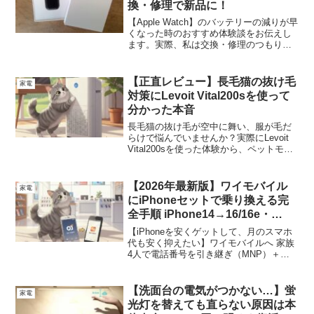
換・修理で新品に！
【Apple Watch】のバッテリーの減りが早
くなった時のおすすめ体験談をお伝えし
ます。実際、私は交換・修理のつもりで
したが、Apple Watchが「新品」になって
大変満足しています（12,200円税込）。
【正直レビュー】長毛猫の抜け毛
家電
対策にLevoit Vital200sを使って
分かった本音
長毛猫の抜け毛が空中に舞い、服が毛だ
らけで悩んでいませんか？実際にLevoit
Vital200sを使った体験から、ペットモー
ドの吸引力や効果、正直なデメリットま
で猫飼い目線でレビューします。
【2026年最新版】ワイモバイル
家電
にiPhoneセットで乗り換える完
全手順 iPhone14→16/16e・
MNP・データ移行も失敗しない
【iPhoneを安くゲットして、月のスマホ
代も安く抑えたい】ワイモバイルへ 家族
4人で電話番号を引き継ぎ（MNP）＋
iPhoneセットで乗り換える方法 を徹底解
説します。「家電量販店 vs オンラインス
トアどっちが得？」「乗り換えのチェッ
【洗面台の電気がつかない…】蛍
家電
クリストがほしい」などの疑問を一気に
光灯を替えても直らない原因は本
解決できる内容です！