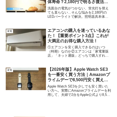
体寿命？2,180円で明るさ復活し
た解決法
洗面台の電気がつかない、蛍光灯を替え
ても直らない…そんな悩みを2,180円の
LEDバーライトで解決。照明器具本体の
寿命かも？非接触センサー付きで明るさ
復活した実体験を紹介します。
エアコンの購入を迷っているあな
家電
た！【重要ポイント3点】これが
大満足のお得な購入方法！
①エアコンを安く購入できるのはいつ
（時期）なのか②エアコンは「家電量販
店」「ネット通販」どっちで購入すれば
いいのか③エアコン購入の最大の決め手
は「人」
【2026年版】Apple Watch SE3
家電
を一番安く買う方法｜Amazonプ
ライムデーで8,500円安く買えた
実体験
Apple Watch SE3を少しでも安く買いた
い方へ。実際にAmazonプライムデーを利
用して、夫婦で2台をApple公式より8,500
円安く購入した体験を紹介。価格比較や
お得に買うコツ、Amazonプライム無料体
験（対象者のみ）の活用方法も解説しま
す。