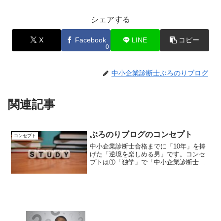
シェアする
X
Facebook
LINE
コピー
0
中小企業診断士ぶろのりブログ
関連記事
ぶろのりブログのコンセプト
コンセプト
中小企業診断士合格までに「10年」を捧
げた「逆境を楽しめる男」です。コンセ
プトは①「独学」で「中小企業診断士」
やその他の資格取得を目指している方に
役立つ情報を伝えること。②「読書好き
をいかし」仕事で困っている方に対して
「働き方」や「人生観」などで役立つ
「おすすめの本」を持論を交えて紹介す
ること。