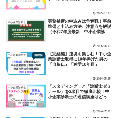
2025.07.17
実務補習の申込みは争奪戦！事前
中小企業診断士
準備と申込み方法、注意点を解説
（令和7年度最新：中小企業診断
士）
2025.05.11
【完結編】逆境を楽しむ！中小企
中小企業診断士
業診断士取得に10年捧げた男の
『自叙伝』「独学10年目」
2024.05.25
「スタディング」と「診断士ゼミ
中小企業診断士
ナール」を3項目で徹底比較！中
小企業診断士の通信講座はどっち
がおすすめか（体験談）！
2024.02.11