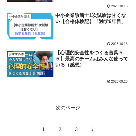
2023.10.16
中小企業診断士1次試験は甘くな
中小企業診断士
い【合格体験記】「独学6年目」
2023.10.16
【心理的安全性をつくる言葉５
おすすめ本
５】最高のチームはみんな使って
いる（感想）
2023.09.25
次のページ
次
1
2
3