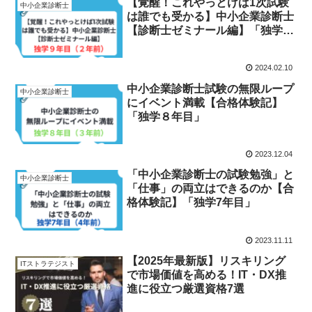
【覚醒！これやっとけば1次試験
中小企業診断士
は誰でも受かる】中小企業診断士
【診断士ゼミナール編】「独学9
年目」
2024.02.10
中小企業診断士試験の無限ループ
中小企業診断士
にイベント満載【合格体験記】
「独学８年目」
2023.12.04
「中小企業診断士の試験勉強」と
中小企業診断士
「仕事」の両立はできるのか【合
格体験記】「独学7年目」
2023.11.11
【2025年最新版】リスキリング
ITストラテジスト
で市場価値を高める！IT・DX推
進に役立つ厳選資格7選